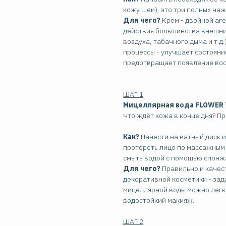
кожу шеи), это три полных наж
Для чего?
Крем - двойной аге
действия большинства внешни
воздуха, табачного дыма и т.д
процессы - улучшает состояни
предотвращает появление восп
ШАГ 1
Мицеллярная вода FLOWER 
Что ждёт кожа в конце дня? П
Как?
Нанести на ватный диск 
протереть лицо по массажным л
смыть водой с помощью спонж
Для чего?
Правильно и качест
декоративной косметики - зад
мицеллярной воды можно легко
водостойкий макияж.
ШАГ 2