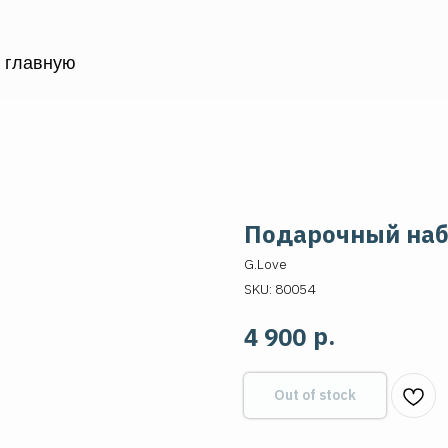
а главную
Подарочный наб
G.Love
SKU:
80054
р.
4 900
Out of stock