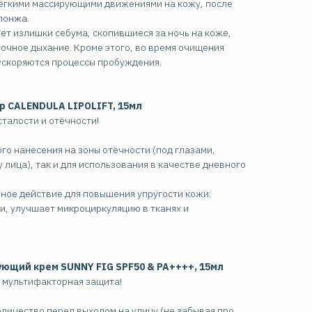
лёгкими массирующими движениями на кожу, после
понжа.
ет излишки себума, скопившиеся за ночь на коже,
очное дыхание. Кроме этого, во время очищения
ускоряются процессы пробуждения.
 CALENDULA LIPOLIFT, 15мл
сталости и отёчности!
го нанесения на зоны отёчности (под глазами,
у лица), так и для использования в качестве дневного
ное действие для повышения упругости кожи:
и, улучшает микроциркуляцию в тканях и
щий крем SUNNY FIG SPF50 & PA++++, 15мл
и мультифакторная защита!
личество перед выходом на улицу (не забывая про