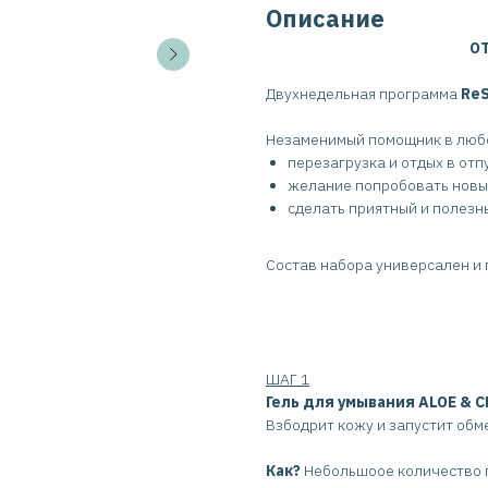
Описание
ОТ
Двухнедельная программа
Re
Незаменимый помощник в любо
перезагрузка и отдых в отп
желание попробовать новы
сделать приятный и полезн
Состав набора универсален и 
ШАГ 1
Гель для умывания
ALOE & 
Взбодрит кожу и запустит обм
Как?
Небольшоое количество г