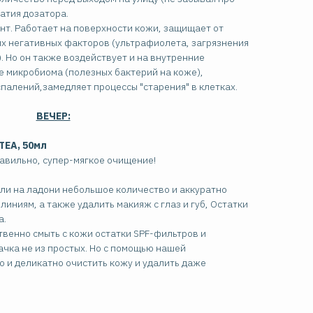
атия дозатора.
нт. Работает на поверхности кожи, защищает от
х негативных факторов (ультрафиолета, загрязнения
.). Но он также воздействует и на внутренние
е микробиома (полезных бактерий на коже),
алений,замедляет процессы "старения" в клетках.
ВЕЧЕР:
TEA, 50мл
равильно, супер-мягкое очищение!
или на ладони небольшое количество и аккуратно
иниям, а также удалить макияж с глаз и губ, Остатки
а.
венно смыть с кожи остатки SPF-фильтров и
ачка не из простых. Но с помощью нашей
 и деликатно очистить кожу и удалить даже