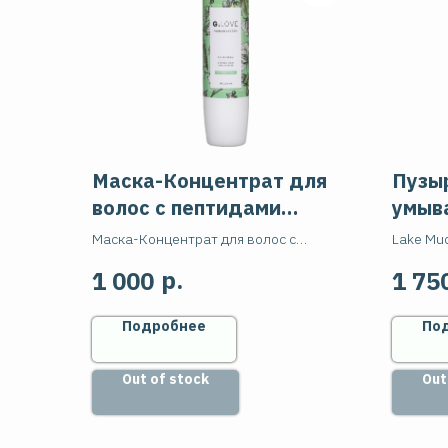
Маска-Концентрат для
Пузы
волос с пептидами
умыв
STRONG PEAS
Очищ
Маска-Концентрат для волос с
Lake Mu
пептидами - Peptide Hair Serum-Mask
умывани
р.
1 000
1 75
STRONG PEAS, 200 мл
Подробнее
По
Out of stock
Out