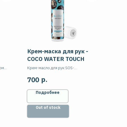
Крем-маска для рук -
COCO WATER TOUCH
ом
Крем-масло для рук SOS-
 Ultra
восстановление с маслом кокоса и
р.
700
витаминами. 50мл
Подробнее
Out of stock