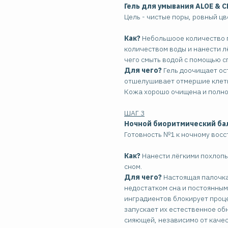
Гель для умывания ALOE & C
Цель - чистые поры, ровный цв
Как?
Небольшоое количество г
количеством воды и нанести 
чего смыть водой с помощью с
Для чего?
Гель доочищает ос
отшелушивает отмершие клетк
Кожа хорошо очищена и полно
ШАГ 3
Ночной биоритмический бал
Готовность №1 к ночному вос
Как?
Нанести лёгкими похлоп
сном.
Для чего?
Настоящая палочка
недостатком сна и постоянны
инградиентов блокирует проце
запускает их естественное об
сияющей, независимо от качес