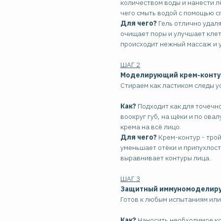
количеством воды и нанести 
чего смыть водой с помощью с
Для чего?
Гель отлично удаля
очищает поры и улучшает клет
происходит нежный массаж и 
ШАГ 2
Моделирующий крем-контур
Стираем как ластиком следы у
Как?
Подходит как для точечно
воокруг губ, на щёки и по овал
крема на всё лицо.
Для чего?
Крем-контур - трой
уменьшает отёки и припухлост
выравнивает контуры лица.
ШАГ 3
Защитный иммуномоделирую
Готов к любым испытаниям ил
Как?
Наносить необходимое ко