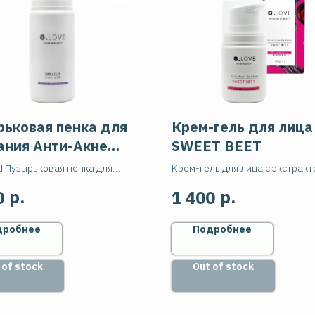
рьковая пенка для
Крем-гель для лица
ания Анти-Акне
SWEET BEET
ение LAKE MUD
d Пузырьковая пенка для
Крем-гель для лица с экстракт
я Анти-Акне Очищение, 50 мл
свёклы - Увлажнение & Защита
р.
р.
0
1 400
Hydra Gel-Cream, 50мл
дробнее
Подробнее
 of stock
Out of stock