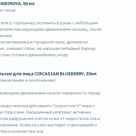
HERIMOYA, 50 мл
ет лица!
еля (с горошинку) вспенить в руках с небольшим
лёгкими массирующими движениями на кожу, после
понжа.
татки макияжа и городской пыли, деликатно
и, очищает поры, не нарушая липидный барьер.
стью готова к дальнейшему уходу.
ьзам для лица CIRCADIAN BLUEBERRY, 15мл
становлению и омоложению!
ывающими движениями на всю поверхность перед
 выручалочка для нашего "скоростного" мира с
ми стрессами. Насыщенный комплекс активных
ссы разрушения клеток кожи от недостатка сна и
новление. Кожа на утро выглядит отдохнувшей и
тва и количества сна.