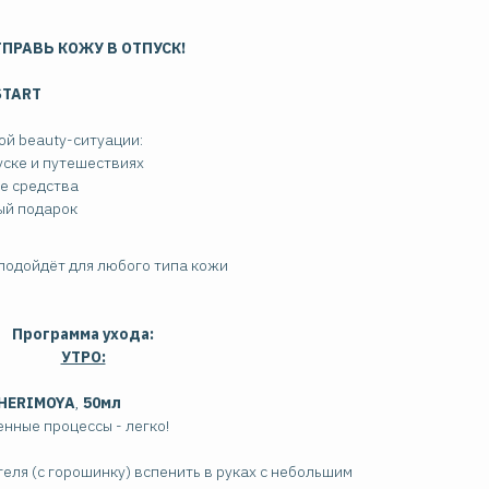
ПРАВЬ КОЖУ В ОТПУСК!
START
й beauty-ситуации:
уске и путешествиях
е средства
ый подарок
подойдёт для любого типа кожи
Программа ухода:
УТРО:
CHERIMOYA
,
50мл
енные процессы - легко!
еля (с горошинку) вспенить в руках с небольшим