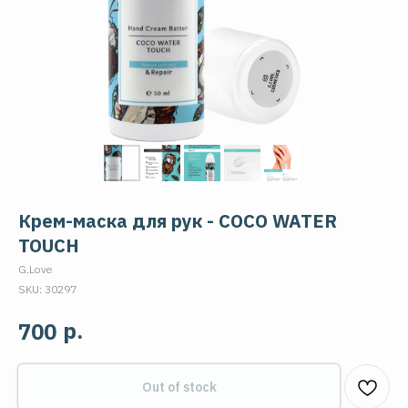
Крем-маска для рук - COCO WATER
TOUCH
G.Love
SKU:
30297
р.
700
Out of stock