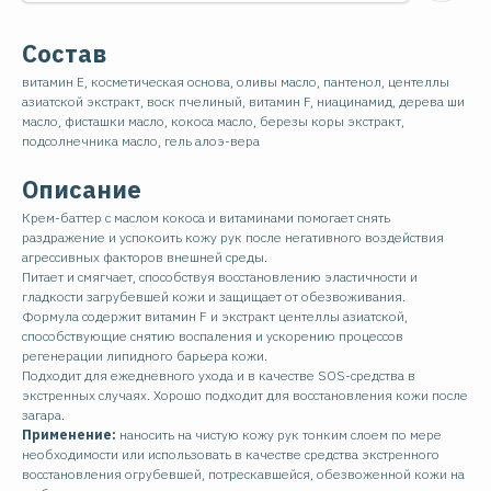
Состав
витамин E, косметическая основа, оливы масло, пантенол, центеллы
азиатской экстракт, воск пчелиный, витамин F, ниацинамид, дерева ши
масло, фисташки масло, кокоса масло, березы коры экстракт,
подсолнечника масло, гель алоэ-вера
Описание
Крем-баттер с маслом кокоса и витаминами помогает снять
раздражение и успокоить кожу рук после негативного воздействия
агрессивных факторов внешней среды.
Питает и смягчает, способствуя восстановлению эластичности и
гладкости загрубевшей кожи и защищает от обезвоживания.
Формула содержит витамин F и экстракт центеллы азиатской,
способствующие снятию воспаления и ускорению процессов
регенерации липидного барьера кожи.
Подходит для ежедневного ухода и в качестве SOS-средства в
экстренных случаях. Хорошо подходит для восстановления кожи после
загара.
Применение:
наносить на чистую кожу рук тонким слоем по мере
необходимости или использовать в качестве средства экстренного
восстановления огрубевшей, потрескавшейся, обезвоженной кожи на