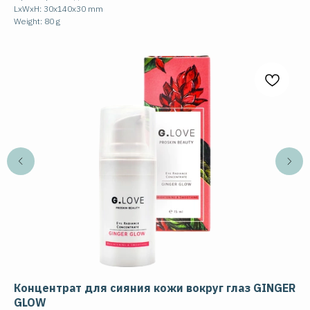
LxWxH: 30x140x30 mm
Weight: 80 g
Концентрат для сияния кожи вокруг глаз GINGER
Кр
GLOW
AC