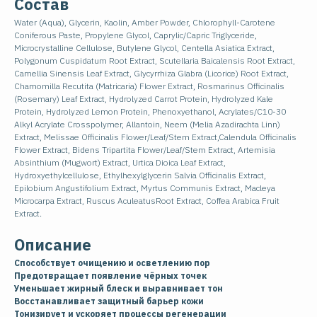
Состав
Water (Aqua), Glycerin, Kaolin, Amber Powder, Chlorophyll-Carotene
Coniferous Paste, Propylene Glycol, Caprylic/Capric Triglyceride,
Microcrystalline Cellulose, Butylene Glycol, Centella Asiatica Extract,
Polygonum Cuspidatum Root Extract, Scutellaria Baicalensis Root Extract,
Camellia Sinensis Leaf Extract, Glycyrrhiza Glabra (Licorice) Root Extract,
Chamomilla Recutita (Matricaria) Flower Extract, Rosmarinus Officinalis
(Rosemary) Leaf Extract, Hydrolyzed Carrot Protein, Hydrolyzed Kale
Protein, Hydrolyzed Lemon Protein, Phenoxyethanol, Acrylates/C10-30
Alkyl Acrylate Crosspolymer, Allantoin, Neem (Melia Azadirachta Linn)
Extract, Melissae Officinalis Flower/Leaf/Stem Extract,Calendula Officinalis
Flower Extract, Bidens Tripartita Flower/Leaf/Stem Extract, Artemisia
Absinthium (Mugwort) Extract, Urtica Dioica Leaf Extract,
Hydroxyethylcellulose, Ethylhexylglycerin Salvia Officinalis Extract,
Epilobium Angustifolium Extract, Myrtus Communis Extract, Macleya
Microcarpa Extract, Ruscus AculeatusRoot Extract, Coffea Arabica Fruit
Extract.
Описание
Способствует очищению и осветлению пор
Предотвращает появление чёрных точек
Уменьшает жирный блеск и выравнивает тон
Восстанавливает защитный барьер кожи
Тонизирует и ускоряет процессы регенерации