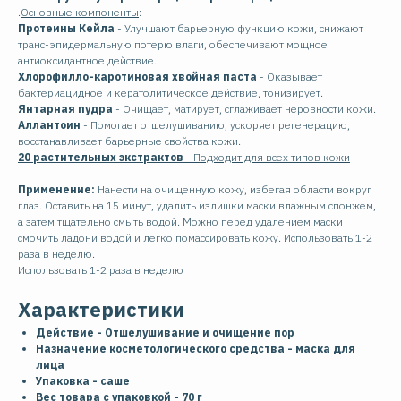
.
Основные компоненты
:
Протеины Кейла
- Улучшают барьерную функцию кожи, снижают
транс-эпидермальную потерю влаги, обеспечивают мощное
антиоксидантное действие.
Хлорофилло-каротиновая хвойная паста
- Оказывает
бактериацидное и кератолитическое действие, тонизирует.
Янтарная пудра
- Очищает, матирует, сглаживает неровности кожи.
Аллантоин
- Помогает отшелушиванию, ускоряет регенерацию,
восстанавливает барьерные свойства кожи.
20 растительных экстрактов
- Подходит для всех типов кожи
Применение:
Нанести на очищенную кожу, избегая области вокруг
глаз. Оставить на 15 минут, удалить излишки маски влажным спонжем,
а затем тщательно смыть водой. Можно перед удалением маски
смочить ладони водой и легко помассировать кожу. Использовать 1-2
раза в неделю.
Использовать 1-2 раза в неделю
Характеристики
Действие - Отшелушивание и очищение пор
Назначение косметологического средства - маска для
лица
Упаковка - саше
Вес товара с упаковкой - 70 г