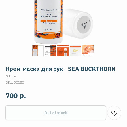
Крем-маска для рук - SEA BUCKTHORN
G.Love
SKU:
30280
р.
700
Out of stock