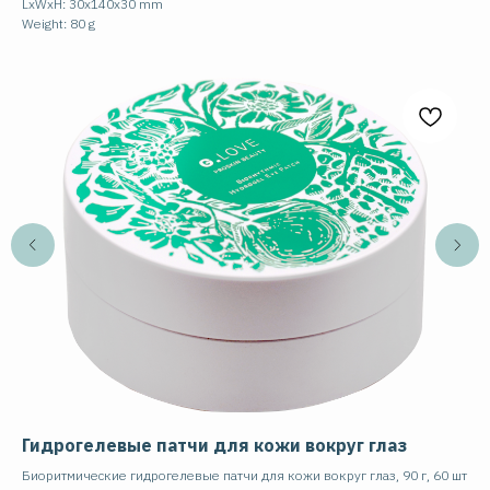
LxWxH: 30x140x30 mm
Weight: 80 g
Гидрогелевые патчи для кожи вокруг глаз
Кр
CU
i
Биоритмические гидрогелевые патчи для кожи вокруг глаз, 90 г, 60 шт