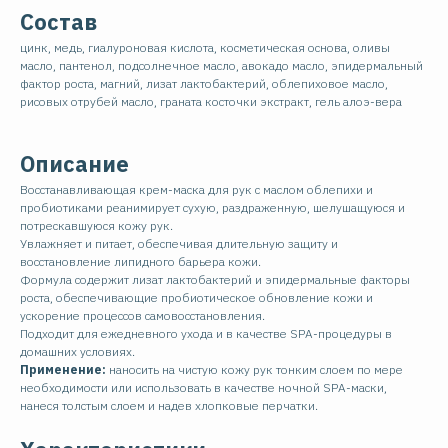
Состав
цинк, медь, гиалуроновая кислота, косметическая основа, оливы
масло, пантенол, подсолнечное масло, авокадо масло, эпидермальный
фактор роста, магний, лизат лактобактерий, облепиховое масло,
рисовых отрубей масло, граната косточки экстракт, гель алоэ-вера
Описание
Восстанавливающая крем-маска для рук с маслом облепихи и
пробиотиками реанимирует сухую, раздраженную, шелушащуюся и
потрескавшуюся кожу рук.
Увлажняет и питает, обеспечивая длительную защиту и
восстановление липидного барьера кожи.
Формула содержит лизат лактобактерий и эпидермальные факторы
роста, обеспечивающие пробиотическое обновление кожи и
ускорение процессов самовосстановления.
Подходит для ежедневного ухода и в качестве SPA-процедуры в
домашних условиях.
Применение:
наносить на чистую кожу рук тонким слоем по мере
необходимости или использовать в качестве ночной SPA-маски,
нанеся толстым слоем и надев хлопковые перчатки.