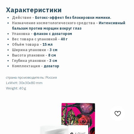
Характеристики
Действие -
Ботокс-эффект без блокировки мимики.
Назначение косметологического средства -
Интенсивный
бальзам против морщин вокруг глаз
Упаковка -
флакон с дозатором
Вес товара с упаковкой -
40 г
Объём товара -
15 мл
Ширина упаковки -
3 см
Высота упаковки -
8 см
Глубина упаковки -
3 см
Комплектация -
дозатор
страна производитель: Россия
LxWxH: 30x30x80 mm
Weight: 40 g