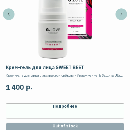
Крем-гель для лица SWEET BEET
Ба
le
Крем-гель для лица с экстрактом свёклы - Увлажнение & Защита Ultra
Бар
Hydra Gel-Cream, 50мл
Cer
р.
1 400
2
50
Подробнее
Out of stock