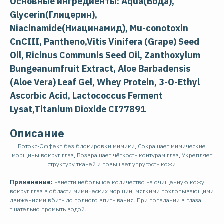
Основные ингредиенты: Aqua(Вода),
Glycerin(Глицерин),
Niacinamide(Ниацинамид), Mu-conotoxin
CnCIII, Pantheno,Vitis Vinifera (Grape) Seed
Oil, Ricinus Communis Seed Oil, Zanthoxylum
Bungeanumfruit Extract, Aloe Barbadensis
(Aloe Vera) Leaf Gel, Whey Protein, 3-O-Ethyl
Ascorbic Acid, Lactococcus Ferment
Lysat,Titanium Dioxide CI77891
Описание
Ботокс-Эффект без блокировки мимики, Сокращает мимические
морщины вокруг глаз, Возвращает чёткость контурам глаз, Укрепляет
структуру тканей и повышает упругость кожи
Применение:
нанести небольшое количество на очищенную кожу
вокруг глаз в области мимических морщин, мягкими похлопывающими
движениями вбить до полного впитывания. При попадании в глаза
тщательно промыть водой.